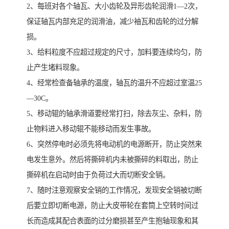
2、每班对各个轴瓦、大小齿轮及异形齿轮润滑1—2次，
保证轴瓦内部充足的润滑油，减少袖瓦和齿轮的过分解
损。
3、给料粒度不应超过规定的尺寸，加料要连续均匀，防
止产生堵料现象。
4、经常检查备轴承的温度，轴瓦的温升不应超过室温25
—30C。
5、移动辊的轴承滑道要经常打扫，除去灰尘、杂料，防
止物料进入移动辊不能移动而发生事故。
6、突然停电时必须先将电动机的电源断开，防止突然来
电发生意外。然后将撕碎机内未被撕碎的料取出，防止
撕碎机在启动时由于负荷过大而切断安全销。
7、随时注意观察安全销的工作情况，发现安全销被切断
后要立即切断电源，防止大皮带轮在套筒上空转时间过
长而造成其配合表面的过分磨损甚至产生抱轴现象和其