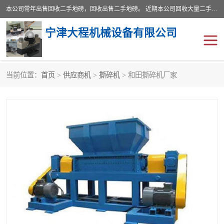
本公司常年出售回收二手地磅，回收出售二手地磅。 近期本公司回收大量二手地磅，型号齐全，宽度从2米到3.5米，长度5米到25米，承重吨位从10到200吨，成色7—9成新。 ? 使用年限6个月至2年，产品来源于个人闲置品，工矿企业停用品，因小换大而来。 精准度和新的一样， 二手地磅是内行人的选择，打个电话就省钱朋友您好等什么
宁津大程机械设备有限公司
当前位置：
首页
>
供应商机
>
撕碎机
> 和田撕碎机厂家
地磅
二手地磅
地磅传感器
废纸打包机
烘干机
食品烘干机
装载机电子秤
输送机
半自动输送机
全自动输送机
冷却塔
食品螺旋塔