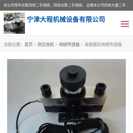
本公司常年出售回收二手地磅，回收出售二手地磅。 近期本公司回收大量二手地磅，型号齐全，宽度从2米到3.5米，长度5米到25米，承重吨位从10到200吨，成色7—9成新。 ? 使用年限6个月至2年，产品来源于个人闲置品，工矿企业停用品，因小换大而来。 精准度和新的一样， 二手地磅是内行人的选择，打个电话就省钱朋友您好等什么
宁津大程机械设备有限公司
当前位置：
首页
>
供应商机
>
地磅传感器
> 海南模拟地磅传感器
地磅
二手地磅
地磅传感器
废纸打包机
烘干机
食品烘干机
装载机电子秤
输送机
半自动输送机
全自动输送机
冷却塔
食品螺旋塔