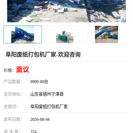
撕碎机
木材撕碎机
塑料撕碎机
金属撕碎机
阜阳废纸打包机厂家-欢迎咨询
面议
价格：
产品数量：
9999.00台
发货地址：
山东省德州宁津县
关键词：
阜阳废纸打包机厂家
发布日期：
2026-08-06
阅 读 量：
374