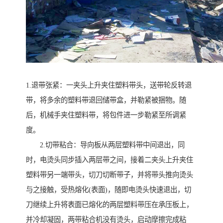
1.退带张紧：一夹头上升夹住塑料带头，送带轮反转退
带，将多余的塑料带退回储带盒，并勒紧被捆物。随
后，机械手夹住塑料带，将包件进一步勒紧至所调紧
度。
2.切带粘合：导向板从两层塑料带中间退出，同
时，电烫头同步插入两层带之间，接着二夹头上升夹住
塑料带另一端带头，切刀切断带子，并将带头推向烫头
与之接触，受热熔化(表面)，随即电烫头快速退出，切
刀继续上升将表面已熔化的两层塑料带压在承压板上，
并冷却凝固，两带粘合机没有烫头，启动摩擦完成粘