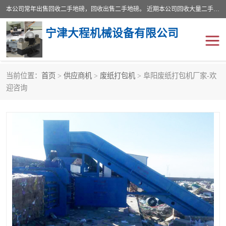
本公司常年出售回收二手地磅，回收出售二手地磅。 近期本公司回收大量二手地磅，型号齐全，宽度从2米到3.5米，长度5米到25米，承重吨位从10到200吨，成色7—9成新。 ? 使用年限6个月至2年，产品来源于个人闲置品，工矿企业停用品，因小换大而来。 精准度和新的一样， 二手地磅是内行人的选择，打个电话就省钱朋友您好等什么
宁津大程机械设备有限公司
当前位置：
首页
>
供应商机
>
废纸打包机
> 阜阳废纸打包机厂家-欢
地磅
二手地磅
迎咨询
地磅传感器
废纸打包机
烘干机
食品烘干机
装载机电子秤
输送机
半自动输送机
全自动输送机
冷却塔
食品螺旋塔