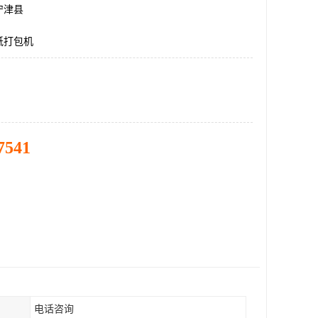
宁津县
纸打包机
7541
电话咨询