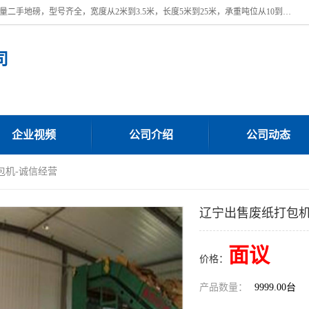
本公司常年出售回收二手地磅，回收出售二手地磅。 近期本公司回收大量二手地磅，型号齐全，宽度从2米到3.5米，长度5米到25米，承重吨位从10到200吨，成色7—9成新。 ? 使用年限6个月至2年，产品来源于个人闲置品，工矿企业停用品，因小换大而来。 精准度和新的一样， 二手地磅是内行人的选择，打个电话就省钱朋友您好等什么
司
企业视频
公司介绍
公司动态
包机-诚信经营
辽宁出售废纸打包机
面议
价格：
产品数量：
9999.00台