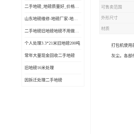
二手地磅_地磅质量好_价格便宜这里找【地磅行家】
可售卖范围
外形尺寸
山东地磅维修-地磅厂家-地磅价格-二手地磅
材质
二手地磅旧地磅地磅不用做地基
个人处理3.3*21米旧地磅200吨
打包机使用
常年大量现金回收二手地磅
灰尘。各部
旧地磅16米处理
因拆迁处理二手地磅