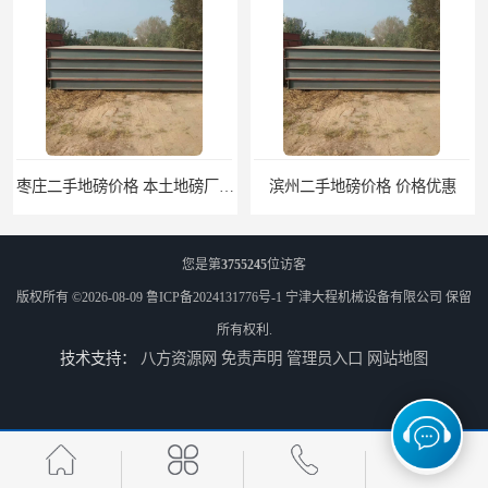
滨州二手地磅价格 价格优惠
潍坊旧地磅出售 厂家直销
您是第
3755245
位访客
版权所有 ©2026-08-09
鲁ICP备2024131776号-1
宁津大程机械设备有限公司
保留
所有权利.
技术支持：
八方资源网
免责声明
管理员入口
网站地图
邯郸旧地磅报价 本土地磅厂100秒报价
沧州旧地磅出售 产地货源 价格优惠