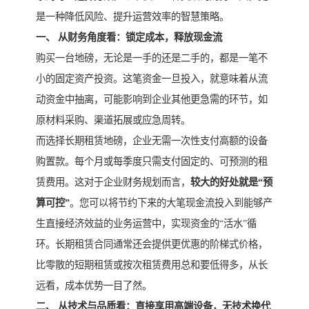
是一种降低风险、提升运营效率的智慧策略。
一、 从财务角度看：锁定成本，释放现金流
购买一台地磅，无论是一手的还是二手的，都是一笔不
小的固定资产投资。这笔资金一旦投入，就意味着从流
动资金中抽离，可能影响到企业其他更急需的环节，如
原材料采购、渠道拓展或应急周转。
而选择长期租赁地磅，企业无需一次性支付高额的设备
购置款。每个月或每季度只需支付固定的、可预测的租
赁费用。这对于企业财务规划而言，
较大的好处就是“预
算可控”
。您可以将节约下来的大笔现金流投入到能够产
生直接经济效益的业务运营中，实现资金的“活水”循
环。长期租赁合同通常还会提供更优惠的阶梯式价格，
比零散的短期租赁或按次租赁费用总和要低得多，从长
远看，成本优势一目了然。
二、 从技术与品质看：直接享用高端设备，无技术换代