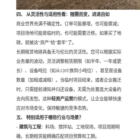
四、 从灵活性与适用性看：随需而变，进退自如
商业世界充满不确定性。订单可能暴增，也可能骤减；
项目场地可能是临时的，也可能需要迁移。如果买了地
磅，就被这“资产”给“套牢”了。
长期租赁地磅具备无与伦比的灵活性。您可以根据实际
业务量的波动，灵活调整租赁期限（如半年、一年或更
长）、设备吨位（如从120T换到小吨位）、甚至是设备
数量（加租或减租）。当临时项目结束，或者企业搬迁
时，只需提前通知并归还设备，无需为处置庞大设备的
去向而发愁。这种
轻资产运营
的模式，让企业能够快速
应对市场变化，保持敏捷的竞争态势。
五、 特别适用于哪些行业与场景？
-
建筑与工程
：料场、搅拌站、工地现场，项目周期明
确，长期租赁能精确匹配项目预算和工期。