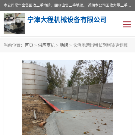
本公司常年出售回收二手地磅，回收出售二手地磅。 近期本公司回收大量二手地磅，型号齐全，宽度从2米到3.5米，长度5米到25米，承重吨位从10到200吨，成色7—9成新。 ? 使用年限6个月至2年，产品来源于个人闲置品，工矿企业停用品，因小换大而来。 精准度和新的一样， 二手地磅是内行人的选择，打个电话就省钱朋友您好等什么
宁津大程机械设备有限公司
当前位置：
首页
>
供应商机
>
地磅
> 长治地磅出租长期租赁更划算
地磅
二手地磅
地磅传感器
废纸打包机
烘干机
食品烘干机
装载机电子秤
输送机
半自动输送机
全自动输送机
冷却塔
食品螺旋塔