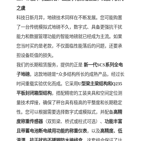
之虞
科技日新月异，地磅技术同样在不断发展。您可能购置
了一台传统模拟式地磅不久，数字式、具备更强抗干扰
能力和数据管理功能的智能地磅就已经成为主流。如果
您当时买的是老款，不仅面临性能落后的问题，还要承
担设备贬值的损失。
我们的长期租赁服务，提供的正是
新一代SCS系列全电
子地磅
。这款地磅是*众多结构所长的成熟产品，经过长
时间重载实验优化而成。它采用
U型梁主梁结构和Q235
平板封闭箱型结构
，搭配精密的工装夹具和空间定位测
量技术焊接，确保了秤台具有极高的平整度和长期稳定
性。您可以根据需要选择数字式或模拟式，并配备
高精
度称重传感器
（双剪梁、桥式或柱式可选）、
功能丰富
且带蓄电池断电续用功能的称重仪表
，以及
高精度、低
温漂、抗干扰的不锈钢防水接线盒
。这套组合保证了计