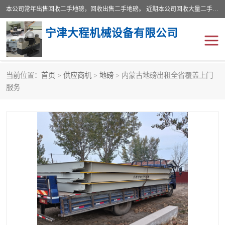
本公司常年出售回收二手地磅，回收出售二手地磅。 近期本公司回收大量二手地磅，型号齐全，宽度从2米到3.5米，长度5米到25米，承重吨位从10到200吨，成色7—9成新。 ? 使用年限6个月至2年，产品来源于个人闲置品，工矿企业停用品，因小换大而来。 精准度和新的一样， 二手地磅是内行人的选择，打个电话就省钱朋友您好等什么
宁津大程机械设备有限公司
当前位置：
首页
>
供应商机
>
地磅
> 内蒙古地磅出租全省覆盖上门
地磅
二手地磅
服务
地磅传感器
废纸打包机
烘干机
食品烘干机
装载机电子秤
输送机
半自动输送机
全自动输送机
冷却塔
食品螺旋塔