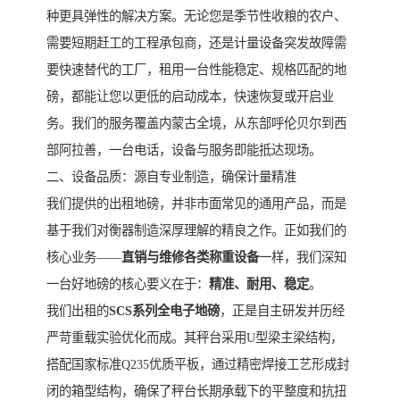
种更具弹性的解决方案。无论您是季节性收粮的农户、
需要短期赶工的工程承包商，还是计量设备突发故障需
要快速替代的工厂，租用一台性能稳定、规格匹配的地
磅，都能让您以更低的启动成本，快速恢复或开启业
务。我们的服务覆盖内蒙古全境，从东部呼伦贝尔到西
部阿拉善，一台电话，设备与服务即能抵达现场。
二、设备品质：源自专业制造，确保计量精准
我们提供的出租地磅，并非市面常见的通用产品，而是
基于我们对衡器制造深厚理解的精良之作。正如我们的
核心业务——
直销与维修各类称重设备
一样，我们深知
一台好地磅的核心要义在于：
精准、耐用、稳定
。
我们出租的
SCS系列全电子地磅
，正是自主研发并历经
严苛重载实验优化而成。其秤台采用U型梁主梁结构，
搭配国家标准Q235优质平板，通过精密焊接工艺形成封
闭的箱型结构，确保了秤台长期承载下的平整度和抗扭