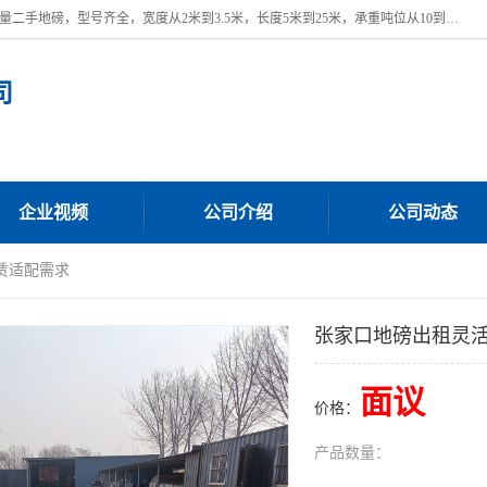
本公司常年出售回收二手地磅，回收出售二手地磅。 近期本公司回收大量二手地磅，型号齐全，宽度从2米到3.5米，长度5米到25米，承重吨位从10到200吨，成色7—9成新。 ? 使用年限6个月至2年，产品来源于个人闲置品，工矿企业停用品，因小换大而来。 精准度和新的一样， 二手地磅是内行人的选择，打个电话就省钱朋友您好等什么
司
企业视频
公司介绍
公司动态
赁适配需求
张家口地磅出租灵
面议
价格：
产品数量：