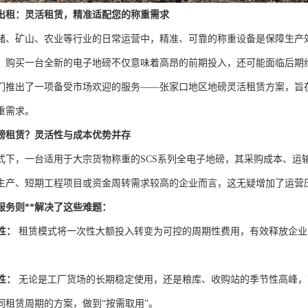
出租：灵活租赁，精准适配您的称重需求
储、矿山、农业等行业的日常运营中，精准、可靠的称重设备是保障生产
，购买一台全新的电子地磅不仅意味着高昂的前期投入，还可能面临后期
们推出了一项备受市场欢迎的服务——张家口地区地磅灵活租赁方案，旨
重需求。
磅租赁？灵活性与成本优势并存
式下，一台适用于大宗货物称重的SCS系列全电子地磅，其采购成本、运
生产、短期工程项目或资金周转需求较高的企业而言，这无疑增加了运营
服务则**解决了这些难题：
性：
租赁模式将一次性大额投入转变为可控的周期性费用，有效释放企业
性：
无论是工厂货场的长期稳定使用，还是粮库、收购站的季节性高峰，
同租赁周期的方案，做到“按需取用”。