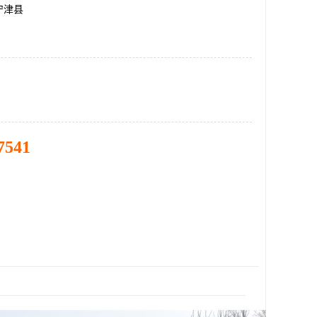
宁津县
7541