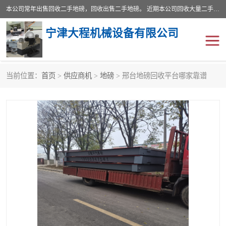
本公司常年出售回收二手地磅，回收出售二手地磅。 近期本公司回收大量二手地磅，型号齐全，宽度从2米到3.5米，长度5米到25米，承重吨位从10到200吨，成色7—9成新。 ? 使用年限6个月至2年，产品来源于个人闲置品，工矿企业停用品，因小换大而来。 精准度和新的一样， 二手地磅是内行人的选择，打个电话就省钱朋友您好等什么
宁津大程机械设备有限公司
当前位置：
首页
>
供应商机
>
地磅
> 邢台地磅回收平台哪家靠谱
地磅
二手地磅
地磅传感器
废纸打包机
烘干机
食品烘干机
装载机电子秤
输送机
半自动输送机
全自动输送机
冷却塔
食品螺旋塔