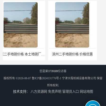
滨州二手地磅价格 价格优惠
潍坊旧地磅出售 厂家直销
您是第
3739189
位访客
版权所有 ©2026-08-07
鲁ICP备2024131776号-1
宁津大程机械设备有限公司
保留
所有权利.
技术支持：
八方资源网
免责声明
管理员入口
网站地图