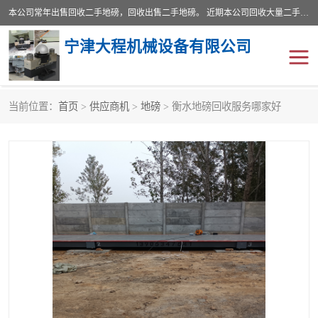
本公司常年出售回收二手地磅，回收出售二手地磅。 近期本公司回收大量二手地磅，型号齐全，宽度从2米到3.5米，长度5米到25米，承重吨位从10到200吨，成色7—9成新。 ? 使用年限6个月至2年，产品来源于个人闲置品，工矿企业停用品，因小换大而来。 精准度和新的一样， 二手地磅是内行人的选择，打个电话就省钱朋友您好等什么
宁津大程机械设备有限公司
当前位置：
首页
>
供应商机
>
地磅
> 衡水地磅回收服务哪家好
地磅
二手地磅
地磅传感器
废纸打包机
烘干机
食品烘干机
装载机电子秤
输送机
半自动输送机
全自动输送机
冷却塔
食品螺旋塔