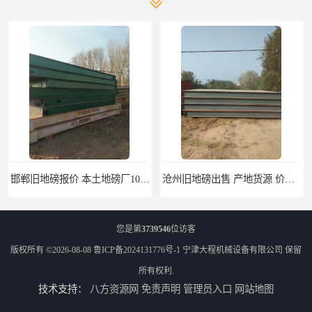
邯郸旧地磅报价 本土地磅厂100秒报价
沧州旧地磅出售 产地货源 价格优惠
您是第
3739546
位访客
版权所有 ©2026-08-08
鲁ICP备2024131776号-1
宁津大程机械设备有限公司
保留
所有权利.
技术支持：
八方资源网
免责声明
管理员入口
网站地图