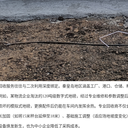
回收服务往往与二次利用深度绑定。秦皇岛地区涵盖工厂、港口、仓储、
例如，某物流企业淘汰的120吨级数字式地磅，经过专业维修和参数调整
损坏的模拟式地磅，更换配件后仍能在车间内发挥余热。专业回收商不仅会
长加固（如将15米秤台延伸至18米）、基础施工调整（适应场地坡度变
设备焕发新生，也为中小企业降低了采购成本。