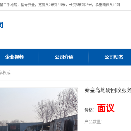
本公司常年出售回收二手地磅，回收出售二手地磅。 近期本公司回收大量二手地磅，型号齐全，宽度从2米到3.5米，长度5米到25米，承重吨位从10到200吨，成色7—9成新。 ? 使用年限6个月至2年，产品来源于个人闲置品，工矿企业停用品，因小换大而来。 精准度和新的一样， 二手地磅是内行人的选择，打个电话就省钱朋友您好等什么
司
企业视频
公司介绍
公司动态
家权威
秦皇岛地磅回收服
面议
价格：
产品数量：