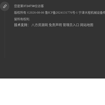
您是第
3724750
位访客
版权所有 ©2026-08-06
鲁ICP备2024131776号-1
宁津大程机械设备
留所有权利.
技术支持：
八方资源网
免责声明
管理员入口
网站地图
沧州旧地磅出售 产地货源 价格优惠
威海二手地磅价格 厂家直销