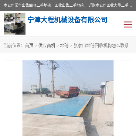
本公司常年出售回收二手地磅，回收出售二手地磅。 近期本公司回收大量二手地磅，型号齐全，宽度从2米到3.5米，长度5米到25米，承重吨位从10到200吨，成色7—9成新。 ? 使用年限6个月至2年，产品来源于个人闲置品，工矿企业停用品，因小换大而来。 精准度和新的一样， 二手地磅是内行人的选择，打个电话就省钱朋友您好等什么
宁津大程机械设备有限公司
当前位置：
首页
>
供应商机
>
地磅
> 张家口地磅回收机构怎么联系
地磅
二手地磅
地磅传感器
废纸打包机
烘干机
食品烘干机
装载机电子秤
输送机
半自动输送机
全自动输送机
冷却塔
食品螺旋塔