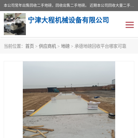
本公司常年出售回收二手地磅，回收出售二手地磅。 近期本公司回收大量二手地磅，型号齐全，宽度从2米到3.5米，长度5米到25米，承重吨位从10到200吨，成色7—9成新。 ? 使用年限6个月至2年，产品来源于个人闲置品，工矿企业停用品，因小换大而来。 精准度和新的一样， 二手地磅是内行人的选择，打个电话就省钱朋友您好等什么
宁津大程机械设备有限公司
当前位置：
首页
>
供应商机
>
地磅
> 承德地磅回收平台哪家可靠
地磅
二手地磅
地磅传感器
废纸打包机
烘干机
食品烘干机
装载机电子秤
输送机
半自动输送机
全自动输送机
冷却塔
食品螺旋塔