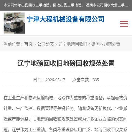
本公司常年出售回收二手地磅，回收出售二手地磅。 近期本公司回收大量二手地磅，型号齐全，宽度从2米到3.5米，长度5米到25米，承重吨位从10到200吨，成色7—9成新。 ? 使用年限6个月至2年，产品来源于个人闲置品，工矿企业停用品，因小换大而来。 精准度和新的一样， 二手地磅是内行人的选择，打个电话就省钱朋友您好等什么
宁津大程机械设备有限公司
当前位置：
首页
>
公司动态
> 辽宁地磅回收旧地磅回收规范处置
地磅
二手地磅
辽宁地磅回收旧地磅回收规范处置
地磅传感器
废纸打包机
烘干机
食品烘干机
时间：2026-05-17
点击次数：335
装载机电子秤
输送机
在工业生产和物流运输领域，地磅作为重要的称重设备，承担着物资
计量、生产监控、数据管理等关键任务。随着设备更新换代、企业搬
半自动输送机
全自动输送机
迁或产能调整，旧地磅的回收和规范处置成为许多企业面临的现实问
冷却塔
食品螺旋塔
题。辽宁作为工业重镇，各类称重设备应用广泛，地磅回收不仅关系