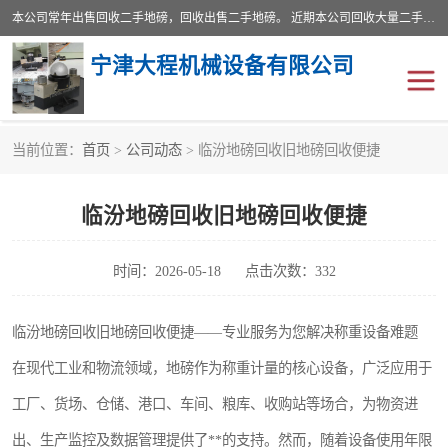
本公司常年出售回收二手地磅，回收出售二手地磅。 近期本公司回收大量二手地磅，型号齐全，宽度从2米到3.5米，长度5米到25米，承重吨位从10到200吨，成色7—9成新。 ? 使用年限6个月至2年，产品来源于个人闲置品，工矿企业停用品，因小换大而来。 精准度和新的一样， 二手地磅是内行人的选择，打个电话就省钱朋友您好等什么
宁津大程机械设备有限公司
当前位置：
首页
>
公司动态
> 临汾地磅回收旧地磅回收便捷
地磅
二手地磅
临汾地磅回收旧地磅回收便捷
地磅传感器
废纸打包机
烘干机
食品烘干机
时间：2026-05-18
点击次数：332
装载机电子秤
输送机
临汾地磅回收旧地磅回收便捷——专业服务为您解决称重设备难题
在现代工业和物流领域，地磅作为称重计量的核心设备，广泛应用于
半自动输送机
全自动输送机
工厂、货场、仓储、港口、车间、粮库、收购站等场合，为物资进
冷却塔
食品螺旋塔
出、生产监控及数据管理提供了**的支持。然而，随着设备使用年限