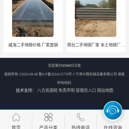
威海二手地磅价格 厂家直销
邢台二手地磅厂家 本土地磅厂100秒报价
您是第
3745564
位访客
版权所有 ©2026-08-08
鲁ICP备2024131776号-1
宁津大程机械设备有限公司
保留
所有权利.
技术支持：
八方资源网
免责声明
管理员入口
网站地图
河北二手地磅价格 生产厂家供应商
济南二手地磅厂家 本土地磅厂100秒报价
首页
产品分类
热线电话
在线咨询