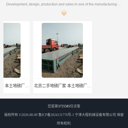
Development, design, production and sales in one of the manufacturing enterprises
北京二手地磅厂家 本土地磅厂100秒报价
枣庄二手地磅价格 本土地磅厂100秒报价
您是第
3755585
位访客
版权所有 ©2026-08-09
鲁ICP备2024131776号-1
宁津大程机械设备有限公司
保留
所有权利.