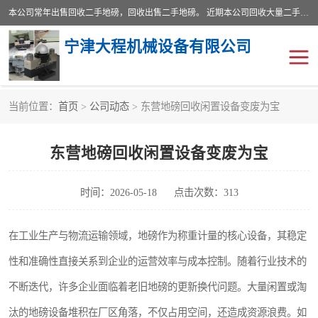
本公司常年出售回收二手地磅，回收出售二手地磅。 近期本公司回收大量二手地磅，型号齐全，宽度从2米到3.5米，长度5米到25米，承重吨位从10到200吨，成色7—9成新。 ? 使用年限6个月至2年，产品来源于个人闲置品，工矿企业停用品，因小换大而来。 精准度和新的一样， 二手地磅是内行人的选择，打个电话就省钱朋友您好等什么
宁津大程机械设备有限公司
当前位置：
首页
>
公司动态
> 东营地磅回收闲置设备变废为宝
地磅
二手地磅
东营地磅回收闲置设备变废为宝
地磅传感器
废纸打包机
烘干机
食品烘干机
时间：2026-05-18
点击次数：313
装载机电子秤
输送机
在工业生产与物流运输领域，地磅作为称重计量的核心设备，其稳定
性和准确性直接关系到企业的运营效率与成本控制。随着行业技术的
半自动输送机
全自动输送机
不断迭代，许多企业面临着老旧地磅的更新换代问题。大量闲置或淘
冷却塔
食品螺旋塔
汰的地磅设备堆积在厂区角落，不仅占用空间，还造成资源浪费。如